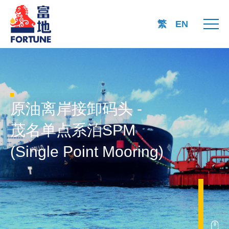
繁
EN
首页
原油离岸接卸码头 -
茂名单点系泊SPM
关于我们
(Single Point Mooring)
核心业务