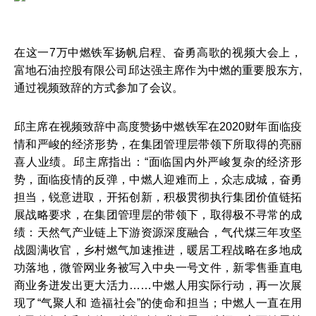
2016
在这一7万中燃铁军扬帆启程、奋勇高歌的视频大会上，
富地石油控股有限公司邱达强主席作为中燃的重要股东方,
通过视频致辞的方式参加了会议。
报告
邱主席在视频致辞中高度赞扬中燃铁军在2020财年面临疫
情和严峻的经济形势，在集团管理层带领下所取得的亮丽
喜人业绩。邱主席指出：“面临国内外严峻复杂的经济形
势，面临疫情的反弹，中燃人迎难而上，众志成城，奋勇
联系我们
担当，锐意进取，开拓创新，积极贯彻执行集团价值链拓
展战略要求，在集团管理层的带领下，取得极不寻常的成
绩：天然气产业链上下游资源深度融合，气代煤三年攻坚
战圆满收官，乡村燃气加速推进，暖居工程战略在多地成
功落地，微管网业务被写入中央一号文件，新零售垂直电
商业务迸发出更大活力……中燃人用实际行动，再一次展
现了“气聚人和 造福社会”的使命和担当；中燃人一直在用