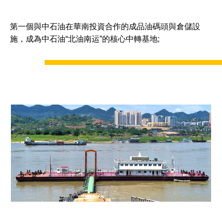
第一個與中石油在華南投資合作的成品油碼頭與倉儲設
施，成為中石油“北油南运”的核心中轉基地;